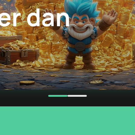
er dan