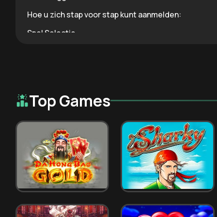
Hoe u zich stap voor stap kunt aanmelden:
Spel Selectie
Slots
Tabellen
Live Dealers
Top Games
Promoties en bonussen
Gratis spins Details
Wekelijkse Cashback
Toernooien en sprints
Hoe u Norsewin-couponcodes kunt krijgen en gebru
Hoe u een code correct invoert
Belangrijke Regels