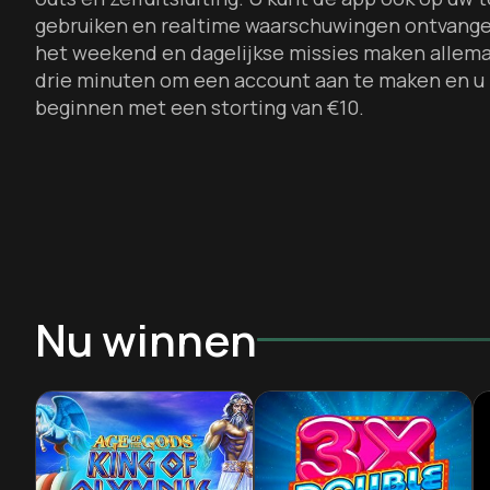
gebruiken en realtime waarschuwingen ontvange
het weekend en dagelijkse missies maken allemaal
drie minuten om een account aan te maken en u k
beginnen met een storting van €10.
Nu winnen