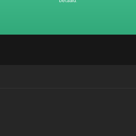
betaald.