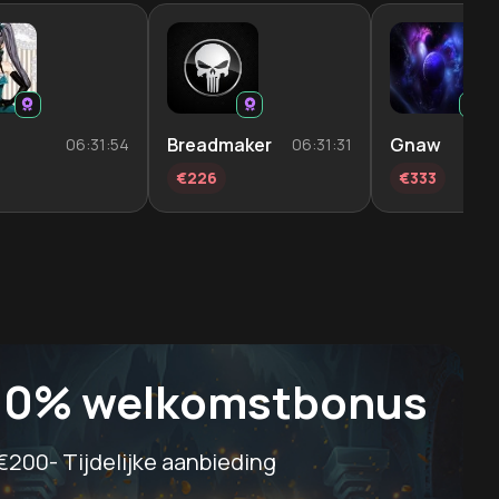
artificialintelligence
Wire
Breadmaker
06:32:02
06:31:54
€135
€226
00% welkomstbonus
€200- Tijdelijke aanbieding